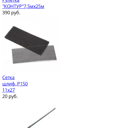
Рулетка
"КОНТУР"7,5мх25м
390
руб.
Сетка
шлиф.,Р150
11х27
20
руб.