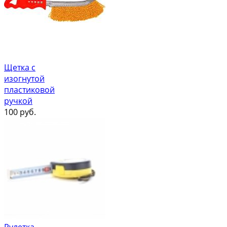
Щетка с
изогнутой
пластиковой
ручкой
100
руб.