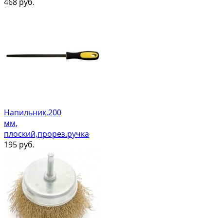
468
руб.
Напильник,200
мм,
плоский,прорез.ручка
195
руб.