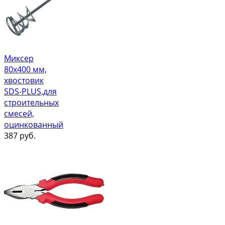
Миксер
80х400 мм,
хвостовик
SDS-PLUS,для
строительных
смесей,
оцинкованный
387
руб.