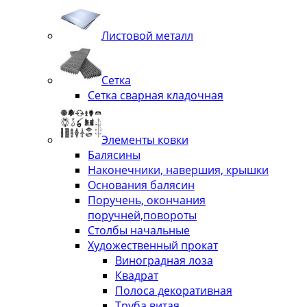
Листовой металл
Сетка
Сетка сварная кладочная
Элементы ковки
Балясины
Наконечники, навершия, крышки
Основания балясин
Поручень, окончания
поручней,повороты
Столбы начальные
Художественный прокат
Виноградная лоза
Квадрат
Полоса декоративная
Труба витая