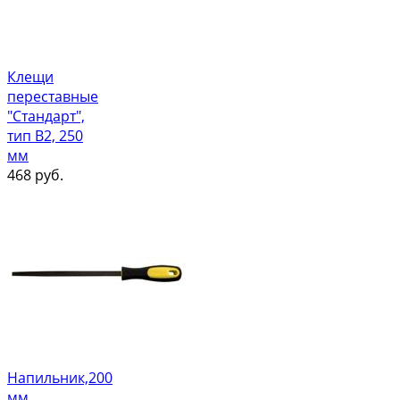
Клещи
переставные
"Стандарт",
тип В2, 250
мм
468
руб.
Напильник,200
мм,