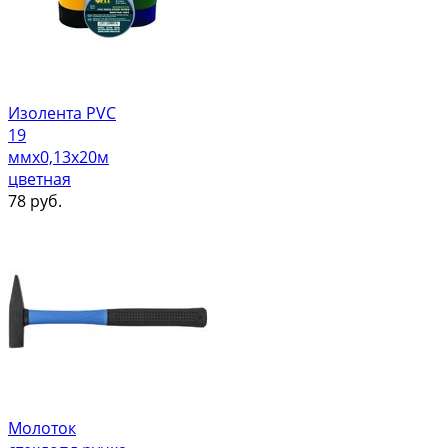
Изолента PVC
19
ммх0,13х20м
цветная
78
руб.
Молоток