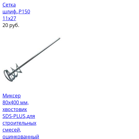
Сетка
шлиф.,Р150
11х27
20
руб.
Миксер
80х400 мм,
хвостовик
SDS-PLUS,для
строительных
смесей,
оцинкованный