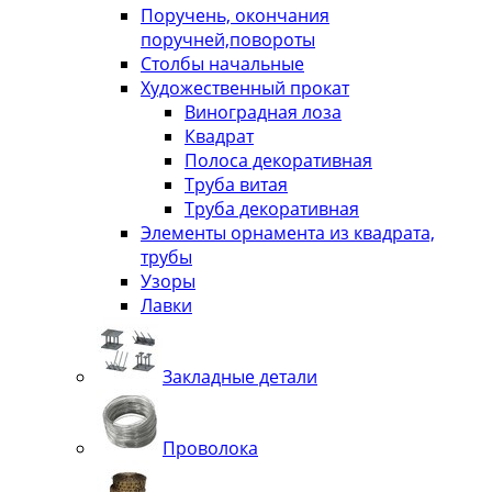
Поручень, окончания
поручней,повороты
Столбы начальные
Художественный прокат
Виноградная лоза
Квадрат
Полоса декоративная
Труба витая
Труба декоративная
Элементы орнамента из квадрата,
трубы
Узоры
Лавки
Закладные детали
Проволока