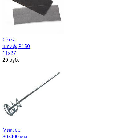
Сетка
шлиф.,Р150
11х27
20
руб.
Миксер
80х400 мм,