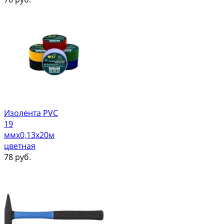
Изолента PVC
19
ммх0,13х20м
цветная
78
руб.