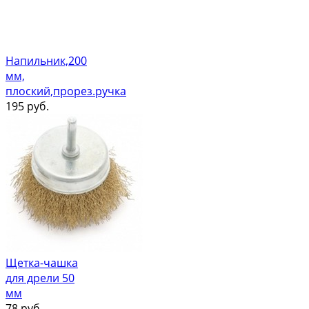
Напильник,200
мм,
плоский,прорез.ручка
195
руб.
Щетка-чашка
для дрели 50
мм
78
руб.