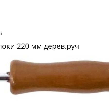
ч
оки 220 мм дерев.руч