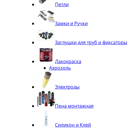
Петли
Замки и Ручки
Заглушки для труб и фиксаторы
Лакокраска
Аэрозоль
Электроды
Пена монтажная
Силикон и Клей