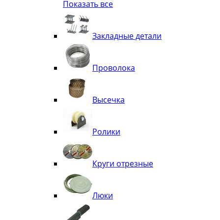
Показать все
Квадрат
Полоса декоративная
Труба витая
Закладные детали
Труба декоративная
Элементы орнамента из квадрата, 
Узоры
Проволока
Лавки
Высечка
Ролики
Круги отрезные
Люки