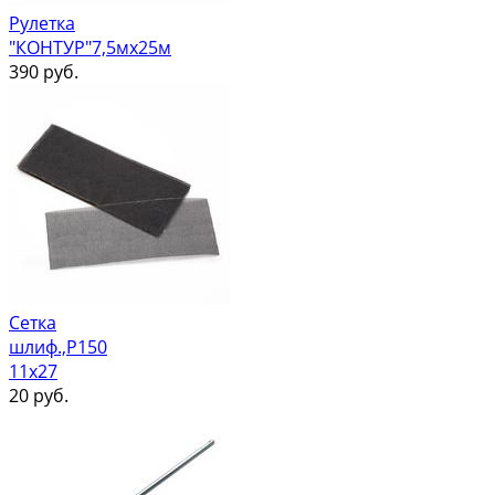
Рулетка
"КОНТУР"7,5мх25м
390
руб.
Сетка
шлиф.,Р150
11х27
20
руб.