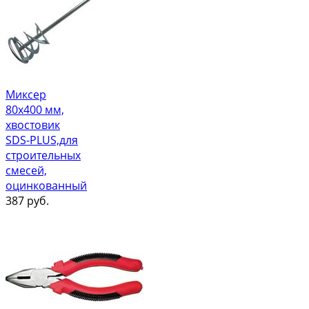
Миксер
80х400 мм,
хвостовик
SDS-PLUS,для
строительных
смесей,
оцинкованный
387
руб.