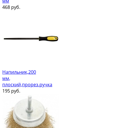
мм
468
руб.
Напильник,200
мм,
плоский,прорез.ручка
195
руб.