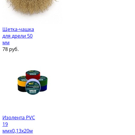
Щетка-чашка
для дрели 50
мм
78
руб.
Изолента PVC
19
ммх0,13х20м