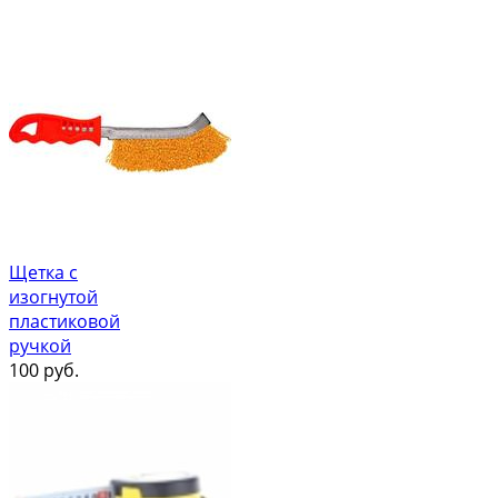
Щетка с
изогнутой
пластиковой
ручкой
100
руб.