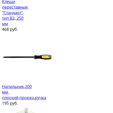
Клещи
переставные
"Стандарт",
тип В2, 250
мм
468
руб.
Напильник,200
мм,
плоский,прорез.ручка
195
руб.