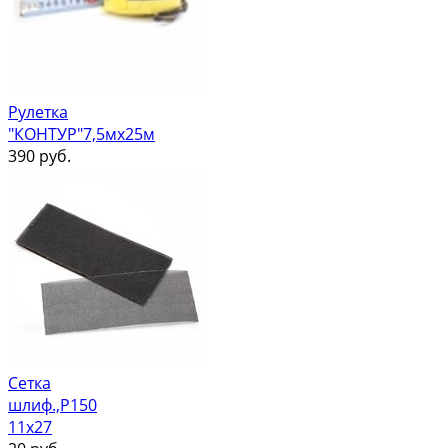
Рулетка
"КОНТУР"7,5мх25м
390
руб.
Сетка
шлиф.,Р150
11х27