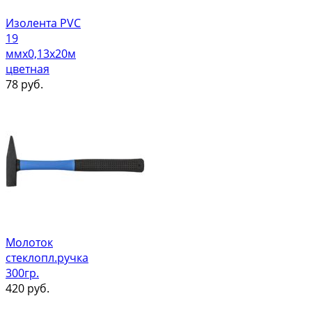
Изолента PVC
19
ммх0,13х20м
цветная
78
руб.
Молоток
стеклопл.ручка
300гр.
420
руб.