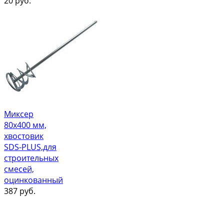
20
руб.
Миксер
80х400 мм,
хвостовик
SDS-PLUS,для
строительных
смесей,
оцинкованный
387
руб.