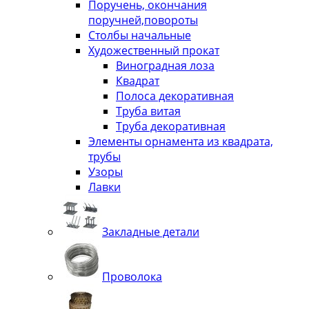
Поручень, окончания
поручней,повороты
Столбы начальные
Художественный прокат
Виноградная лоза
Квадрат
Полоса декоративная
Труба витая
Труба декоративная
Элементы орнамента из квадрата,
трубы
Узоры
Лавки
Закладные детали
Проволока