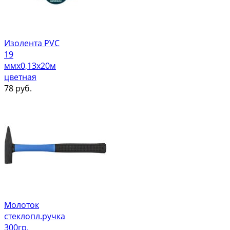
Изолента PVC
19
ммх0,13х20м
цветная
78
руб.
Молоток
стеклопл.ручка
300гр.