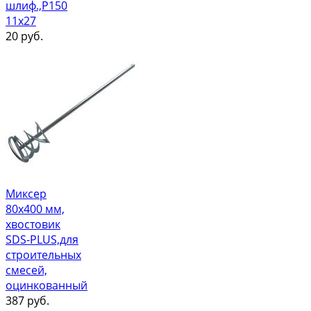
шлиф.,Р150
11х27
20
руб.
Миксер
80х400 мм,
хвостовик
SDS-PLUS,для
строительных
смесей,
оцинкованный
387
руб.