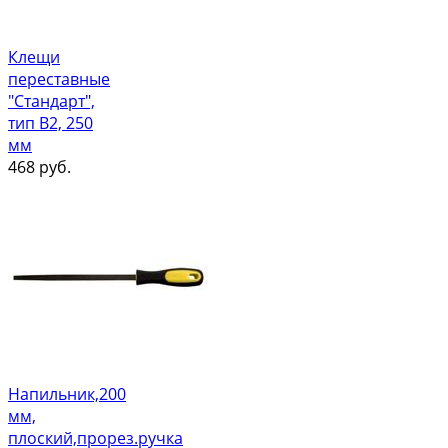
Клещи
переставные
"Стандарт",
тип В2, 250
мм
468
руб.
Напильник,200
мм,
плоский,прорез.ручка