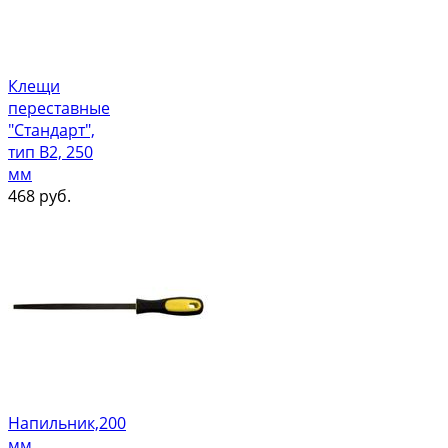
Клещи
переставные
"Стандарт",
тип В2, 250
мм
468
руб.
Напильник,200
мм,