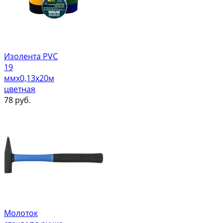
Изолента PVC
19
ммх0,13х20м
цветная
78
руб.
Молоток