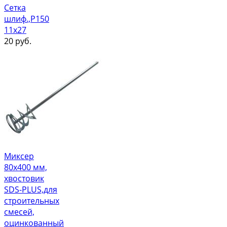
Сетка
шлиф.,Р150
11х27
20
руб.
Миксер
80х400 мм,
хвостовик
SDS-PLUS,для
строительных
смесей,
оцинкованный