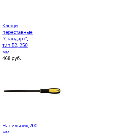
Клещи
переставные
"Стандарт",
тип В2, 250
мм
468
руб.
Напильник,200
мм,