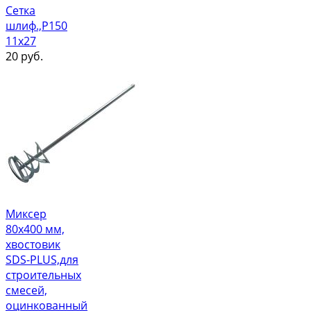
Сетка
шлиф.,Р150
11х27
20
руб.
Миксер
80х400 мм,
хвостовик
SDS-PLUS,для
строительных
смесей,
оцинкованный