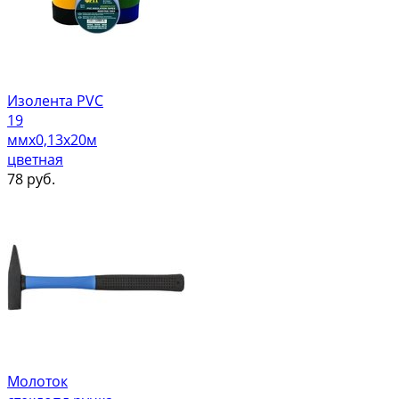
Изолента PVC
19
ммх0,13х20м
цветная
78
руб.
Молоток