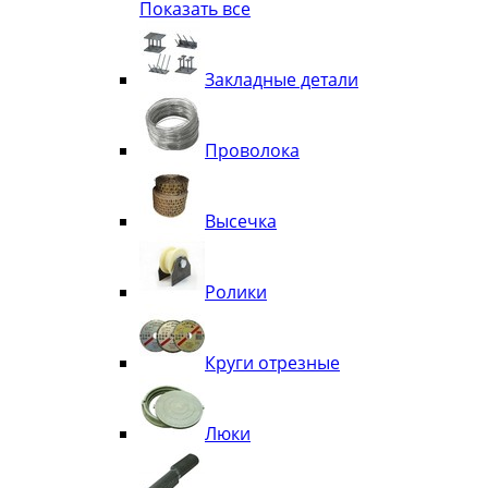
Показать все
Квадрат
Полоса декоративная
Труба витая
Закладные детали
Труба декоративная
Элементы орнамента из квадрата, 
Узоры
Проволока
Лавки
Высечка
Ролики
Круги отрезные
Люки