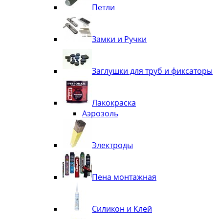
Петли
Замки и Ручки
Заглушки для труб и фиксаторы
Лакокраска
Аэрозоль
Электроды
Пена монтажная
Силикон и Клей