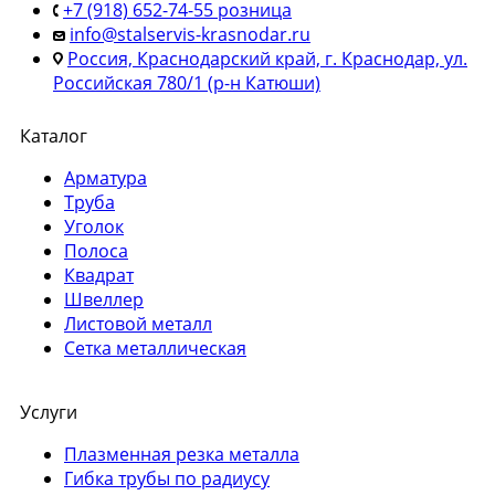
+7 (918) 652-74-55 розница
info@stalservis-krasnodar.ru
Россия, Краснодарский край, г. Краснодар, ул.
Российская 780/1 (р-н Катюши)
Каталог
Арматура
Труба
Уголок
Полоса
Квадрат
Швеллер
Листовой металл
Сетка металлическая
Услуги
Плазменная резка металла
Гибка трубы по радиусу