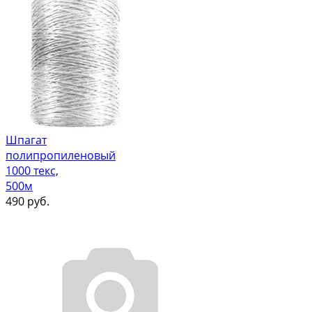
Шпагат
полипропиленовый
1000 текс,
500м
490
руб.