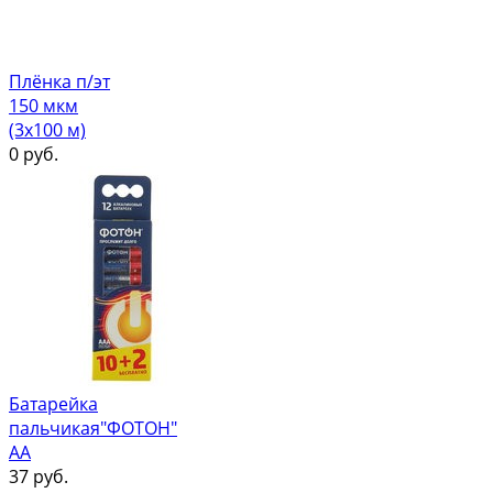
Плёнка п/эт
150 мкм
(3х100 м)
0
руб.
Батарейка
пальчикая"ФОТОН"
АА
37
руб.