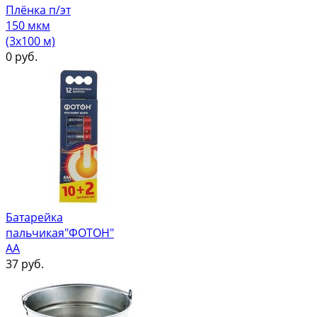
Плёнка п/эт
150 мкм
(3х100 м)
0
руб.
Батарейка
пальчикая"ФОТОН"
АА
37
руб.