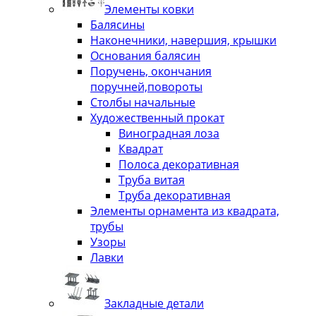
Элементы ковки
Балясины
Наконечники, навершия, крышки
Основания балясин
Поручень, окончания
поручней,повороты
Столбы начальные
Художественный прокат
Виноградная лоза
Квадрат
Полоса декоративная
Труба витая
Труба декоративная
Элементы орнамента из квадрата,
трубы
Узоры
Лавки
Закладные детали