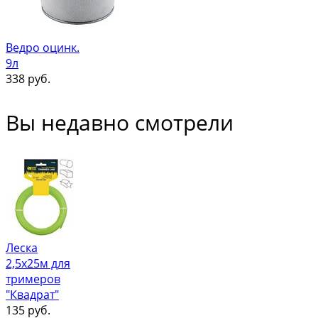
Ведро оцинк.
9л
338
руб.
Вы недавно смотрели
Леска
2,5х25м для
тримеров
"Квадрат"
135
руб.