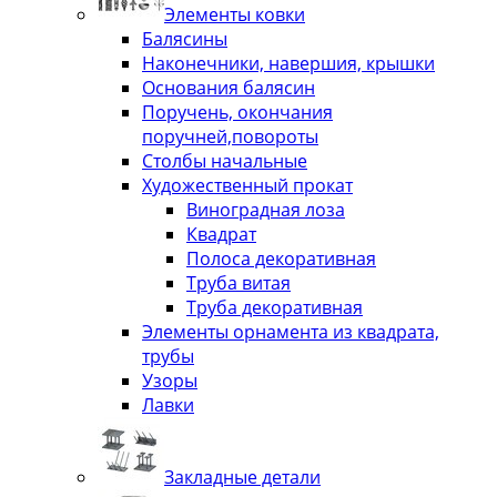
Элементы ковки
Балясины
Наконечники, навершия, крышки
Основания балясин
Поручень, окончания
поручней,повороты
Столбы начальные
Художественный прокат
Виноградная лоза
Квадрат
Полоса декоративная
Труба витая
Труба декоративная
Элементы орнамента из квадрата,
трубы
Узоры
Лавки
Закладные детали