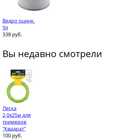
Ведро оцинк.
9л
338
руб.
Вы недавно смотрели
Леска
2,0х25м для
тримеров
"Квадрат"
100
руб.