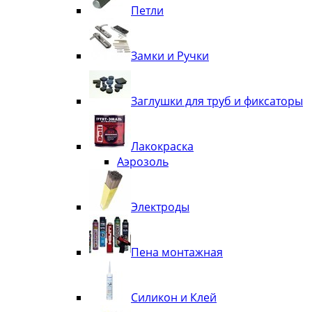
Петли
Замки и Ручки
Заглушки для труб и фиксаторы
Лакокраска
Аэрозоль
Электроды
Пена монтажная
Силикон и Клей