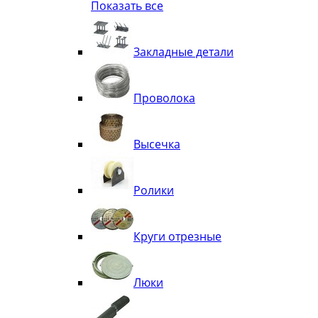
Показать все
Квадрат
Полоса декоративная
Труба витая
Закладные детали
Труба декоративная
Элементы орнамента из квадрата, 
Узоры
Проволока
Лавки
Высечка
Ролики
Круги отрезные
Люки