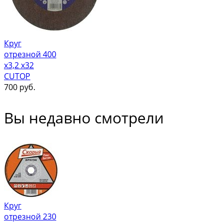
Круг
отрезной 400
х3,2 х32
CUTOP
700
руб.
Вы недавно смотрели
Круг
отрезной 230