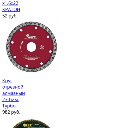
х1,6х22
КРАТОН
52
руб.
Круг
отрезной
алмазный
230 мм,
Турбо
982
руб.