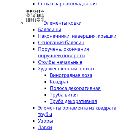
Сетка сварная кладочная
Элементы ковки
Балясины
Наконечники, навершия, крышки
Основания балясин
Поручень, окончания
поручней,повороты
Столбы начальные
Художественный прокат
Виноградная лоза
Квадрат
Полоса декоративная
Труба витая
Труба декоративная
Элементы орнамента из квадрата,
трубы
Узоры
Лавки