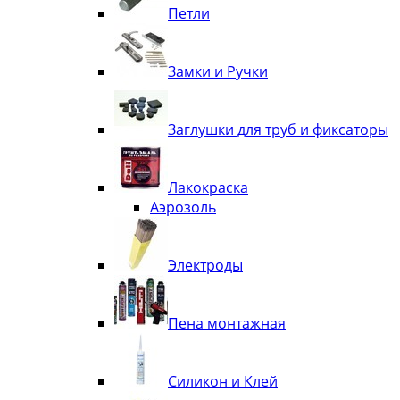
Петли
Замки и Ручки
Заглушки для труб и фиксаторы
Лакокраска
Аэрозоль
Электроды
Пена монтажная
Силикон и Клей