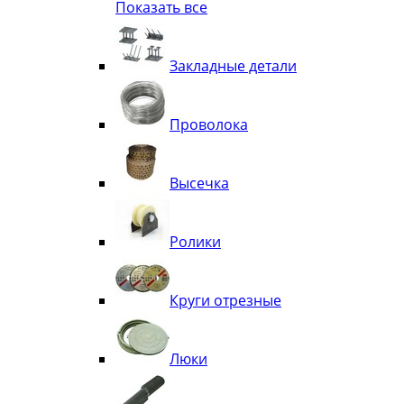
Показать все
Квадрат
Полоса декоративная
Труба витая
Закладные детали
Труба декоративная
Элементы орнамента из квадрата, 
Узоры
Проволока
Лавки
Высечка
Ролики
Круги отрезные
Люки