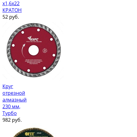
х1,6х22
КРАТОН
52
руб.
Круг
отрезной
алмазный
230 мм,
Турбо
982
руб.