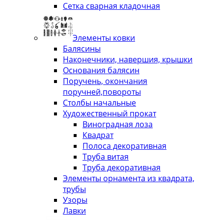
Сетка сварная кладочная
Элементы ковки
Балясины
Наконечники, навершия, крышки
Основания балясин
Поручень, окончания
поручней,повороты
Столбы начальные
Художественный прокат
Виноградная лоза
Квадрат
Полоса декоративная
Труба витая
Труба декоративная
Элементы орнамента из квадрата,
трубы
Узоры
Лавки