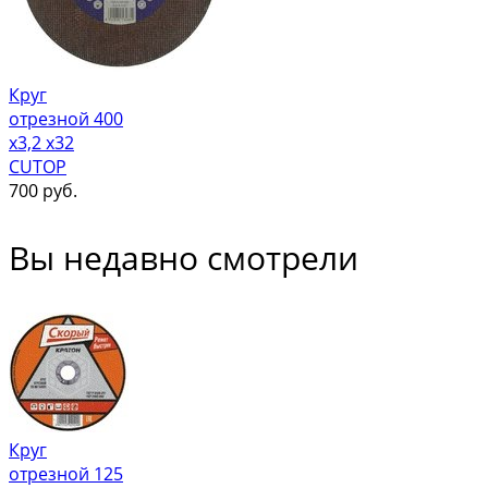
Круг
отрезной 400
х3,2 х32
CUTOP
700
руб.
Вы недавно смотрели
Круг
отрезной 125