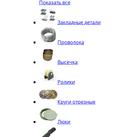
Показать все
Квадрат
Полоса декоративная
Труба витая
Закладные детали
Труба декоративная
Элементы орнамента из квадрата, 
Узоры
Проволока
Лавки
Высечка
Ролики
Круги отрезные
Люки