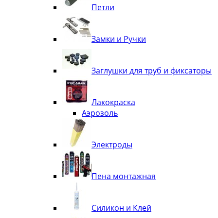
Петли
Замки и Ручки
Заглушки для труб и фиксаторы
Лакокраска
Аэрозоль
Электроды
Пена монтажная
Силикон и Клей