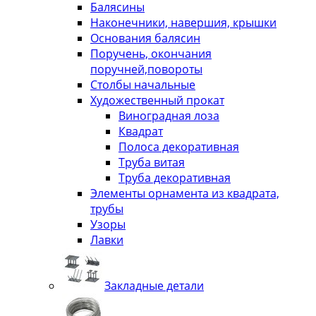
Балясины
Наконечники, навершия, крышки
Основания балясин
Поручень, окончания
поручней,повороты
Столбы начальные
Художественный прокат
Виноградная лоза
Квадрат
Полоса декоративная
Труба витая
Труба декоративная
Элементы орнамента из квадрата,
трубы
Узоры
Лавки
Закладные детали