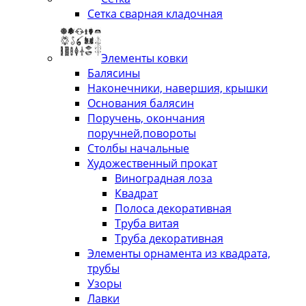
Сетка сварная кладочная
Элементы ковки
Балясины
Наконечники, навершия, крышки
Основания балясин
Поручень, окончания
поручней,повороты
Столбы начальные
Художественный прокат
Виноградная лоза
Квадрат
Полоса декоративная
Труба витая
Труба декоративная
Элементы орнамента из квадрата,
трубы
Узоры
Лавки