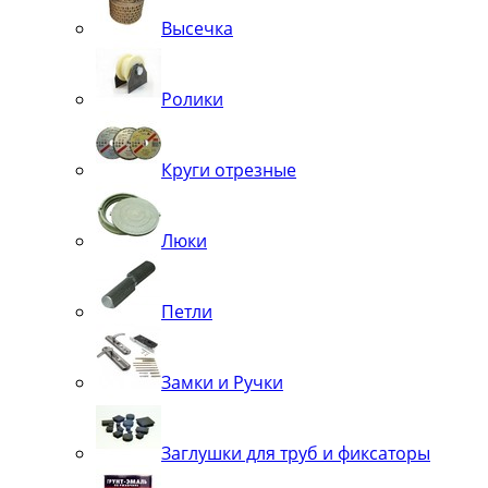
Высечка
Ролики
Круги отрезные
Люки
Петли
Замки и Ручки
Заглушки для труб и фиксаторы