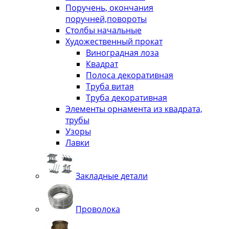
Поручень, окончания
поручней,повороты
Столбы начальные
Художественный прокат
Виноградная лоза
Квадрат
Полоса декоративная
Труба витая
Труба декоративная
Элементы орнамента из квадрата,
трубы
Узоры
Лавки
Закладные детали
Проволока