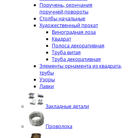
Поручень, окончания
поручней,повороты
Столбы начальные
Художественный прокат
Виноградная лоза
Квадрат
Полоса декоративная
Труба витая
Труба декоративная
Элементы орнамента из квадрата,
трубы
Узоры
Лавки
Закладные детали
Проволока