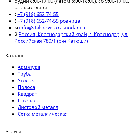
будни 8:00-17:00 (летом 8:00-18:00), сб 9:00-17:00,
вс - выходной
+7 (918) 652-74-55
+7 (918) 652-74-55 розница
info@stalservis-krasnodar.ru
Россия, Краснодарский край, г. Краснодар, ул.
Российская 780/1 (р-н Катюши)
Каталог
Арматура
Труба
Уголок
Полоса
Квадрат
Швеллер
Листовой металл
Сетка металлическая
Услуги