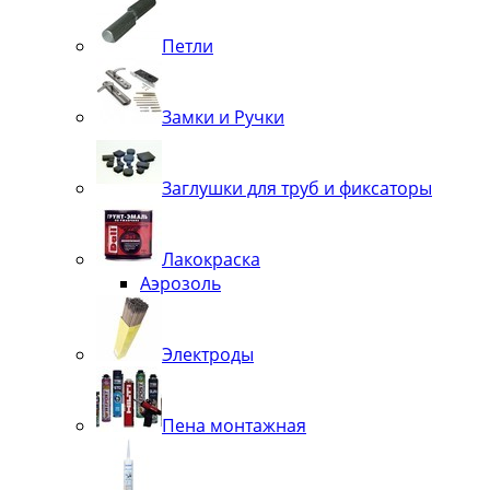
Петли
Замки и Ручки
Заглушки для труб и фиксаторы
Лакокраска
Аэрозоль
Электроды
Пена монтажная