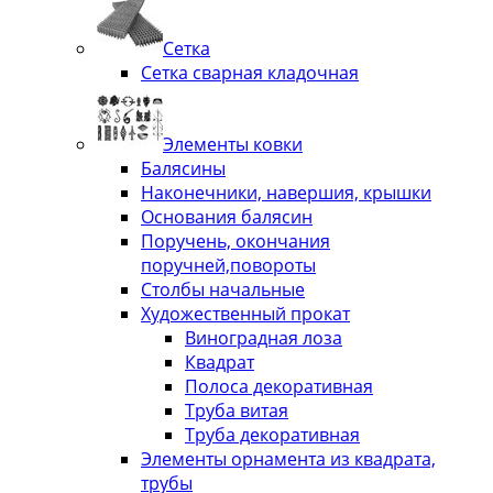
Сетка
Сетка сварная кладочная
Элементы ковки
Балясины
Наконечники, навершия, крышки
Основания балясин
Поручень, окончания
поручней,повороты
Столбы начальные
Художественный прокат
Виноградная лоза
Квадрат
Полоса декоративная
Труба витая
Труба декоративная
Элементы орнамента из квадрата,
трубы