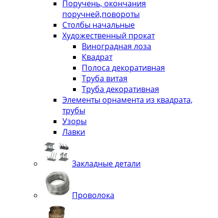
Поручень, окончания
поручней,повороты
Столбы начальные
Художественный прокат
Виноградная лоза
Квадрат
Полоса декоративная
Труба витая
Труба декоративная
Элементы орнамента из квадрата,
трубы
Узоры
Лавки
Закладные детали
Проволока