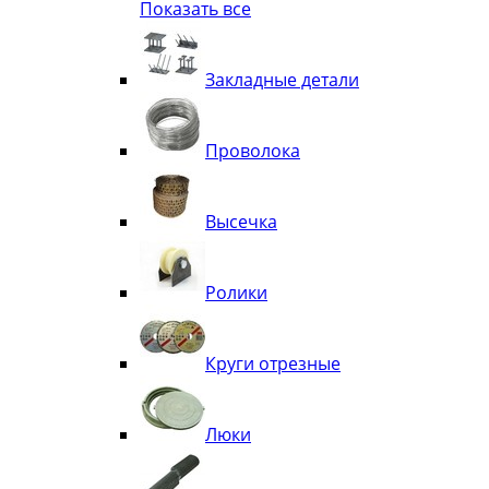
Показать все
Квадрат
Полоса декоративная
Труба витая
Закладные детали
Труба декоративная
Элементы орнамента из квадрата, 
Узоры
Проволока
Лавки
Высечка
Ролики
Круги отрезные
Люки