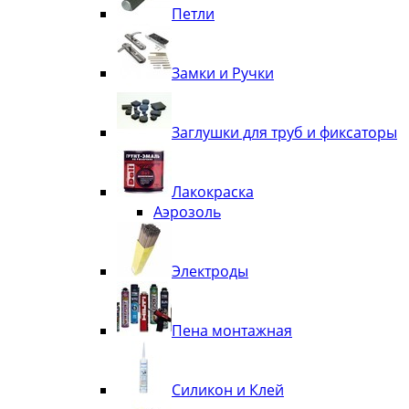
Петли
Замки и Ручки
Заглушки для труб и фиксаторы
Лакокраска
Аэрозоль
Электроды
Пена монтажная
Силикон и Клей