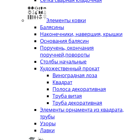
Сетка сварная кладочная
Элементы ковки
Балясины
Наконечники, навершия, крышки
Основания балясин
Поручень, окончания
поручней,повороты
Столбы начальные
Художественный прокат
Виноградная лоза
Квадрат
Полоса декоративная
Труба витая
Труба декоративная
Элементы орнамента из квадрата,
трубы
Узоры
Лавки