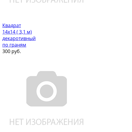
Квадрат
14х14 ( 3,1 м)
декаротивный
по граням
300
руб.