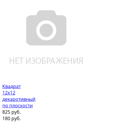
Квадрат
12х12
декаротивный
по плоскости
825
руб.
180
руб.