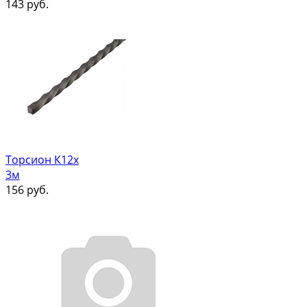
143
руб.
Торсион К12х
3м
156
руб.