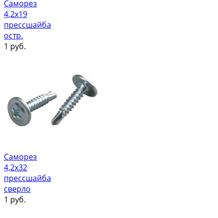
Саморез
4,2х19
прессшайба
остр.
1
руб.
Саморез
4,2х32
прессшайба
сверло
1
руб.