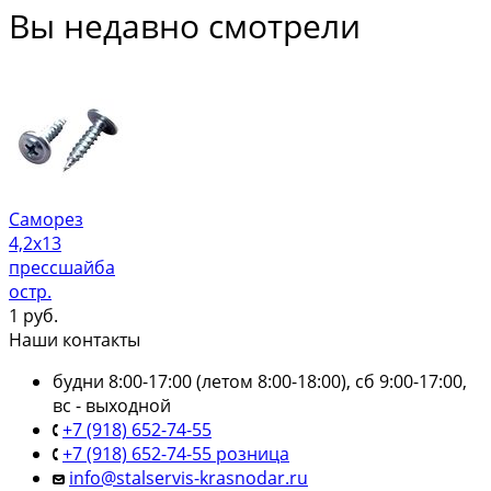
Вы недавно смотрели
Саморез
4,2х13
прессшайба
остр.
1
руб.
Наши контакты
будни 8:00-17:00 (летом 8:00-18:00), сб 9:00-17:00,
вс - выходной
+7 (918) 652-74-55
+7 (918) 652-74-55 розница
info@stalservis-krasnodar.ru