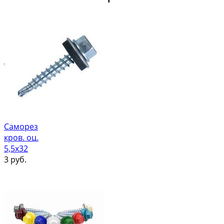
Саморез
кров. оц.
5,5х32
3
руб.