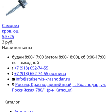
Саморез
кров. оц.
5,5х25
3
руб.
Наши контакты
будни 8:00-17:00 (летом 8:00-18:00), сб 9:00-17:00,
вс - выходной
+7 (918) 652-74-55
+7 (918) 652-74-55 розница
info@stalservis-krasnodar.ru
Россия, Краснодарский край, г. Краснодар, ул.
Российская 780/1 (р-н Катюши)
Каталог
Арматура