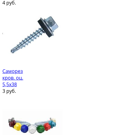
4
руб.
Саморез
кров. оц.
5,5х38
3
руб.