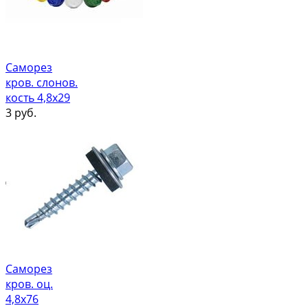
Саморез
кров. слонов.
кость 4,8х29
3
руб.
Саморез
кров. оц.
4,8х76