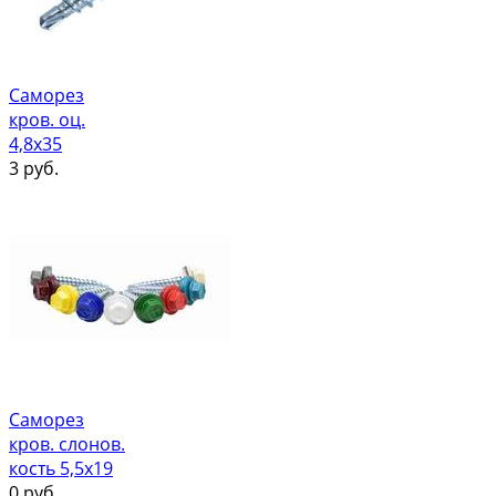
Саморез
кров. оц.
4,8х35
3
руб.
Саморез
кров. слонов.
кость 5,5х19
0
руб.